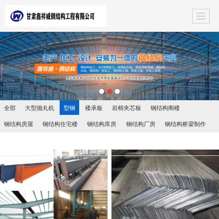
全部
大型抛丸机
型钢
楼承板
岩棉夹芯板
钢结构阁楼
钢结构房屋
钢结构住宅楼
钢结构库房
钢结构厂房
钢结构桥梁制作