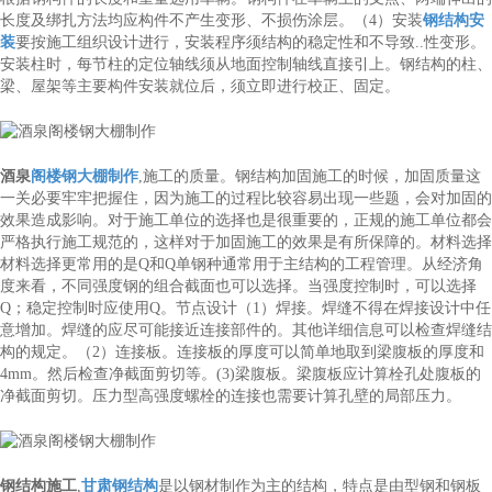
长度及绑扎方法均应构件不产生变形、不损伤涂层。（4）安装
钢结构安
装
要按施工组织设计进行，安装程序须结构的稳定性和不导致..性变形。
安装柱时，每节柱的定位轴线须从地面控制轴线直接引上。钢结构的柱、
梁、屋架等主要构件安装就位后，须立即进行校正、固定。
酒泉
阁楼钢大棚制作
,施工的质量。钢结构加固施工的时候，加固质量这
一关必要牢牢把握住，因为施工的过程比较容易出现一些题，会对加固的
效果造成影响。对于施工单位的选择也是很重要的，正规的施工单位都会
严格执行施工规范的，这样对于加固施工的效果是有所保障的。材料选择
材料选择更常用的是Q和Q单钢种通常用于主结构的工程管理。从经济角
度来看，不同强度钢的组合截面也可以选择。当强度控制时，可以选择
Q；稳定控制时应使用Q。节点设计（1）焊接。焊缝不得在焊接设计中任
意增加。焊缝的应尽可能接近连接部件的。其他详细信息可以检查焊缝结
构的规定。（2）连接板。连接板的厚度可以简单地取到梁腹板的厚度和
4mm。然后检查净截面剪切等。(3)梁腹板。梁腹板应计算栓孔处腹板的
净截面剪切。压力型高强度螺栓的连接也需要计算孔壁的局部压力。
钢结构施工
,
甘肃钢结构
是以钢材制作为主的结构，特点是由型钢和钢板