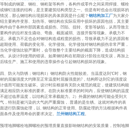
等制成的钢梁、钢柱、钢桁架等构件，各构件或零件之间采用焊接、螺栓
或铆钉连接的结构，是主要建筑结构类型之一。但是有时也会出现损坏的
情况，那么钢结构出现损坏的具体原因是什么呢？
钢结构加工厂
为大家介
绍主要构件变形、划伤等。钢结构在实际应用中损坏的原因包括，其主要
构件由于各种外部因素造成损伤、凹陷、扭转、变形等缺陷，从而导致主
要构件的拉杆发生撬动、弯曲、截面减弱、连接开裂等现象。承载力不
足。承载力不足也会对钢结构造成程度的损伤，导致承载力不足的原因有
超期使用、荷载的变化等。化学侵蚀。化学侵蚀对钢结构损伤非常严重，
当化学侵蚀比较严重时，会导致整个主要结构的截面下降，造成结构损
伤。从设计到使用的错误。如果钢结构在初期设计阶段出现失误，再加上
后续生产、施工和使用的违章操作会引起钢结构损坏的现象。
四、防火与防锈；钢结构1）钢结构防火性能较差。当温度达到℃时，钢
材的屈服强度大约降至正常温度时屈服强度的7，结构即达到它的强度设
计值而可能发生破坏。设计时应根据有关防火规范的规定，使建筑结构能
满足相应防火标准的要求。在防火标准要求的时间内，应使钢结构的温度
不超过临界温度，以结构正常承载能力。2）外露的钢结构可能会受到大
气，特别是被污染的大气的严重腐蚀，.普通的是生锈。这就对构件的表
面进行防腐蚀处理，以..钢结构的正常使用。防腐处理的方法根据构件表
面条件及使用寿命的要求决定。
兰州钢结构工程
。
预埋地脚螺栓地脚螺栓的预埋质量直接影响钢结构的安装质量，控制地脚