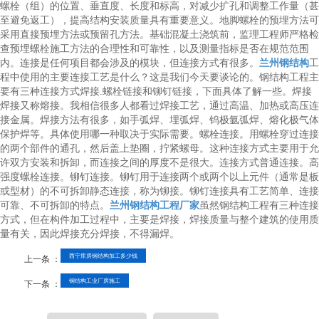
螺栓（组）的位置、垂直度、长度和标高，对减少扩孔和调整工作量（甚
至避免返工），提高结构安装质量具有重要意义。地脚螺栓的预埋方法可
采用直接预埋方法或预留孔方法。基础混凝土浇筑前，监理工程师严格检
查预埋螺栓施工方法的合理性和可靠性，以及测量指标是否在规范范围
内。连接是任何项目都会涉及的模块，但连接方式有很多。
兰州钢结构
工
程中使用的主要连接工艺是什么？这是我们今天要谈论的。钢结构工程主
要有三种连接方式焊接.螺栓链接和铆钉链接，下面具体了解一些。焊接
焊接又称熔接。我相信很多人都看过焊接工艺，通过高温、加热或高压连
接金属。焊接方法有很多，如手弧焊、埋弧焊、钨极氩弧焊、熔化极气体
保护焊等。具体使用哪一种取决于实际需要。螺栓连接。用螺栓穿过连接
的两个部件的通孔，然后盖上垫圈，拧紧螺母。这种连接方式主要用于允
许双方安装和拆卸，而连接之间的厚度不是很大。连接方式普通连接。高
强度螺栓连接。铆钉连接。铆钉用于连接两个或两个以上元件（通常是板
或型材）的不可拆卸静态连接，称为铆接。铆钉连接具有工艺简单、连接
可靠、不可拆卸的特点。
兰州钢结构工程厂家
虽然钢结构工程有三种连接
方式，但在构件加工过程中，主要是焊接，焊接质量与整个建筑的使用质
量有关，因此焊接充分焊接，不得漏焊。
西宁库房钢结构加工多少钱
上一条 ：
钢结构工业厂房施工
下一条 ：