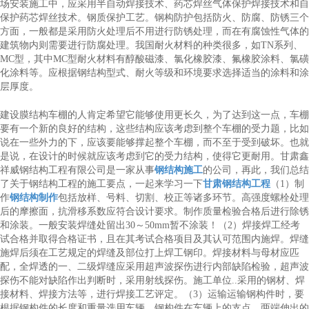
场安装施工中，应采用半自动焊接技术、药芯焊丝气体保护焊接技术和自
保护药芯焊丝技术。钢质保护工艺。钢构防护包括防火、防腐、防锈三个
方面，一般都是采用防火处理后不用进行防锈处理，而在有腐蚀性气体的
建筑物内则需要进行防腐处理。我国耐火材料的种类很多，如TN系列、
MC型，其中MC型耐火材料有醇酸磁漆、氯化橡胶漆、氟橡胶涂料、氯磺
化涂料等。应根据钢结构型式、耐火等级和环境要求选择适当的涂料和涂
层厚度。
建设膜结构车棚的人肯定希望它能够使用更长久，为了达到这一点，车棚
要有一个新的良好的结构，这些结构应该考虑到整个车棚的受力题，比如
说在一些外力的下，应该要能够撑起整个车棚，而不至于受到破坏。也就
是说，在设计的时候就应该考虑到它的受力结构，使得它更耐用。甘肃鑫
祥威钢结构工程有限公司是一家从事
钢结构施工
的公司，再此，我们总结
了关于钢结构工程的施工要点，一起来学习一下
甘肃钢结构工程
（1）制
作
钢结构制作
包括放样、号料、切割、校正等诸多环节。高强度螺栓处理
后的摩擦面，抗滑移系数应符合设计要求。制作质量检验合格后进行除锈
和涂装。一般安装焊缝处留出30～50mm暂不涂装！（2）焊接焊工经考
试合格并取得合格证书，且在其考试合格项目及其认可范围内施焊。焊缝
施焊后须在工艺规定的焊缝及部位打上焊工钢印。焊接材料与母材应匹
配，全焊透的一、二级焊缝应采用超声波探伤进行内部缺陷检验，超声波
探伤不能对缺陷作出判断时，采用射线探伤。施工单位..采用的钢材、焊
接材料、焊接方法等，进行焊接工艺评定。（3）运输运输钢构件时，要
根据钢构件的长度和重量选用车辆。钢构件在车辆上的支点、两端伸出的