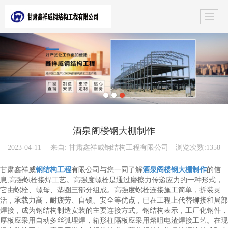
酒泉阁楼钢大棚制作
2023-04-11
来自:
甘肃鑫祥威钢结构工程有限公司
浏览次数:1358
甘肃鑫祥威
钢结构工程
有限公司与您一同了解
酒泉阁楼钢大棚制作
的信
息,高强螺栓接焊工艺。高强度螺栓是通过磨擦力传递应力的一种形式，
它由螺栓、螺母、垫圈三部分组成。高强度螺栓连接施工简单，拆装灵
活，承载力高，耐疲劳、自锁、安全等优点，已在工程上代替铆接和局部
焊接，成为钢结构制造安装的主要连接方式。钢结构表示，工厂化钢件，
厚板应采用自动多丝弧埋焊，箱形柱隔板应采用熔咀电渣焊接工艺。在现