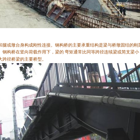
和腿或墩台身构成刚性连接。钢构桥的主要承重结构是梁与桥墩固结的刚
。钢构
桥在竖向荷载作用下，梁的
弯矩通常比同等跨径连续梁或简支梁小
大跨径桥梁的主要桥型。