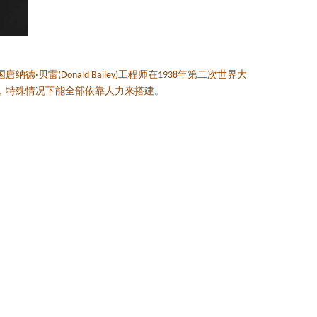
国唐纳德
贝雷
工程师在
年第二次世界大
·
(Donald Bailey)
1938
，特殊情况下能全部依靠人力来搭建。