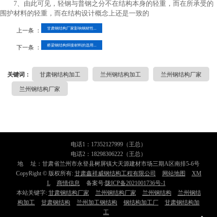
7、由此可见，轻钢与普钢之分不在结构本身的轻重，而在所承受的
围护材料的轻重，而在结构设计概念上还是一致的
甘肃钢结构厂家影响钢材性...
上一条 ：
桥梁钢结构焊接材料的选用...
下一条 ：
关键词：
甘肃钢结构加工
兰州钢结构加工
兰州钢结构厂家
兰州钢结构厂家
电话1：17352127999（王总）
电话2：18298306222（王总）
地 址：甘肃省兰州市永登县树屏镇大天源建材市场三期A区南排5-6号
CopyRight © 版权所有:
甘肃鑫祥威钢结构工程有限公司
网站地图
XM
L
商情信息
备案号:
陇ICP备2021001736号-1
本站关键字:
甘肃钢结构厂家
兰州钢结构厂家
兰州钢结构
兰州钢结
构加工
甘肃钢结构
兰州加工钢结构
钢结构加工厂
甘肃钢结构加
工