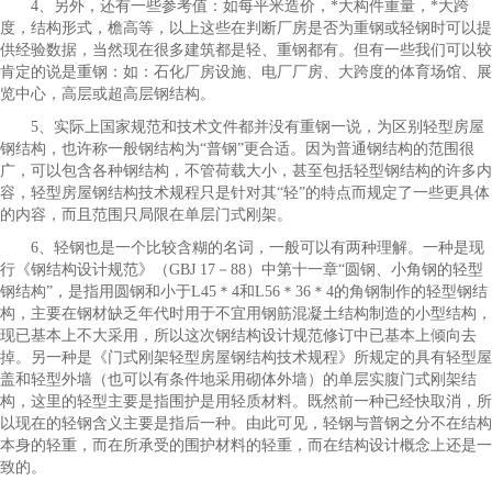
4、另外，还有一些参考值：如每平米造价，*大构件重量，*大跨
度，结构形式，檐高等，以上这些在判断厂房是否为重钢或轻钢时可以提
供经验数据，当然现在很多建筑都是轻、重钢都有。但有一些我们可以较
肯定的说是重钢：如：石化厂房设施、电厂厂房、大跨度的体育场馆、展
览中心，高层或超高层钢结构。
5、实际上国家规范和技术文件都并没有重钢一说，为区别轻型房屋
钢结构，也许称一般钢结构为“普钢”更合适。因为普通钢结构的范围很
广，可以包含各种钢结构，不管荷载大小，甚至包括轻型钢结构的许多内
容，轻型房屋钢结构技术规程只是针对其“轻”的特点而规定了一些更具体
的内容，而且范围只局限在单层门式刚架。
6、轻钢也是一个比较含糊的名词，一般可以有两种理解。一种是现
行《钢结构设计规范》（GBJ 17－88）中第十一章“圆钢、小角钢的轻型
钢结构”，是指用圆钢和小于L45＊4和L56＊36＊4的角钢制作的轻型钢结
构，主要在钢材缺乏年代时用于不宜用钢筋混凝土结构制造的小型结构，
现已基本上不大采用，所以这次钢结构设计规范修订中已基本上倾向去
掉。另一种是《门式刚架轻型房屋钢结构技术规程》所规定的具有轻型屋
盖和轻型外墙（也可以有条件地采用砌体外墙）的单层实腹门式刚架结
构，这里的轻型主要是指围护是用轻质材料。既然前一种已经快取消，所
以现在的轻钢含义主要是指后一种。由此可见，轻钢与普钢之分不在结构
本身的轻重，而在所承受的围护材料的轻重，而在结构设计概念上还是一
致的。