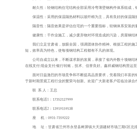
耐久性：轻钢结构住宅结构全部采用冷弯薄壁钢构件体系组成，
保温性：采用的保温隔热材料以玻纤棉为主，具有良好的保温隔
隔音性：隔音效果是评估住宅的一个重要指标，轻钢体系安装的
健康性：干作业施工，减少废弃物对环境造成的污染，房屋钢结
我们立足甘肃省，放眼全国，强调团体协作精神。根据工程的施
短，效率高为特色，使每项钢结构工程都有不凡的体现。
公司自成立以来，不断谋求新的发展，承接了省内外数十项钢结
在线支付
现金支付
银行转账，技术、信誉良好。鑫祥威钢结构营运至
;
;
面对日益激烈的市场竞争和不断提高品质要求，凭着我们丰富的
于新时期景观工程行业的繁荣与创新。欢迎广大新老客户莅临洽谈合
联
系 人：王总
联系电话
1
：
17352127999
联系电话
2
：
13919159538
座
机：
0931-7359222
地
址：甘肃省兰州市永登县树屏镇大天源建材市场三期
区北
C