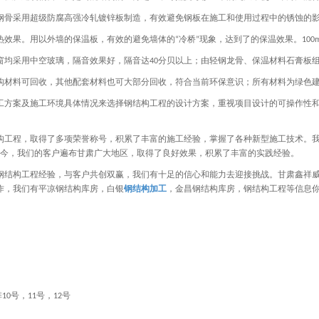
钢骨采用超级防腐高强冷轧镀锌板制造，有效避免钢板在施工和使用过程中的锈蚀的
热效果。用以外墙的保温板，有效的避免墙体的
冷桥
现象，达到了的保温效果。
“
”
100
窗均采用中空玻璃，隔音效果好，隔音达
分贝以上；由轻钢龙骨、保温材料石膏板
40
构材料可回收，其他配套材料也可大部分回收，符合当前环保意识；所有材料为绿色
工方案及施工环境具体情况来选择钢结构工程的设计方案，重视项目设计的可操作性
构工程，取得了多项荣誉称号，积累了丰富的施工经验，掌握了各种新型施工技术。我
今，我们的客户遍布甘肃广大地区，取得了良好效果，积累了丰富的实践经验。
钢结构工程经验，与客户共创双赢，我们有十足的信心和能力去迎接挑战。甘肃鑫祥
作，我们有平凉钢结构库房，白银
钢结构加工
，金昌钢结构库房，钢结构工程等信息
排
号，
号，
号
10
11
12