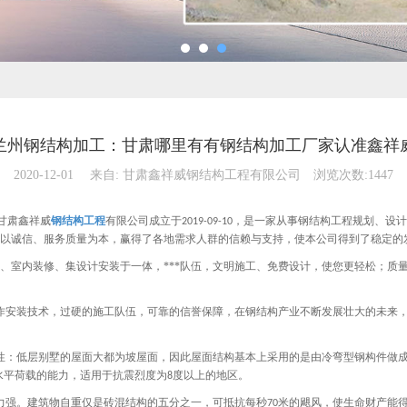
兰州钢结构加工：甘肃哪里有有钢结构加工厂家认准鑫祥
2020-12-01
来自:
甘肃鑫祥威钢结构工程有限公司
浏览次数:1447
甘肃鑫祥威
钢结构工程
有限公司成立于
，是一家从事钢结构工程规划、设计
2019-09-10
。以诚信、服务质量为本，赢得了各地需求人群的信赖与支持，使本公司得到了稳定的
程、室内装修、集设计安装于一体，***队伍，文明施工、免费设计，使您更轻松；
作安装技术，过硬的施工队伍，可靠的信誉保障，在钢结构产业不断发展壮大的未来
性：低层别墅的屋面大都为坡屋面，因此屋面结构基本上采用的是由冷弯型钢构件做
水平荷载的能力，适用于抗震烈度为
度以上的地区。
8
力强。建筑物自重仅是砖混结构的五分之一，可抵抗每秒
米的飓风，使生命财产能
70