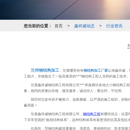
您当前的位置：
首页
鑫祥威动态
行业资讯
>
>
兰州钢结构加工
：甘肃哪里有有
钢结构加工厂家
认准鑫祥威，
工能力，并锻炼出了一批高素质的***钢结构工程人员和的施工技术
甘肃鑫祥威钢结构工程有限公司***承接廊坊各地大小钢结构工
量，相同的质量比价格，微笑服务，诚信待人，重合同，守信用。
我司经过多年的不懈努力、创新磨砺，以严谨的施工组织，的制
赢局面！
甘肃鑫祥威钢结构工程有限公司，
钢结构工程
有哪些优点：抗震
了非常坚固的
板肋结构体系
，这种结构体系有着更强的抗震及抵抗
"
"
抗风性：型钢结构建筑重量轻、强度高、整体刚性好、防变形能