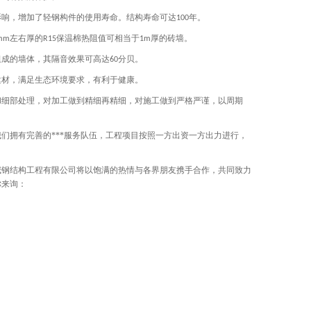
影响，增加了轻钢构件的使用寿命。结构寿命可达
年。
100
左右厚的
保温棉热阻值可相当于
厚的砖墙。
mm
R15
1m
组成的墙体，其隔音效果可高达
分贝。
60
建材，满足生态环境要求，有利于健康。
和细部处理，对加工做到精细再精细，对施工做到严格严谨，以周期
们拥有完善的***服务队伍，工程项目按照一方出资一方出力进行，
威钢结构工程有限公司将以饱满的热情与各界朋友携手合作，共同致力
你来询
：