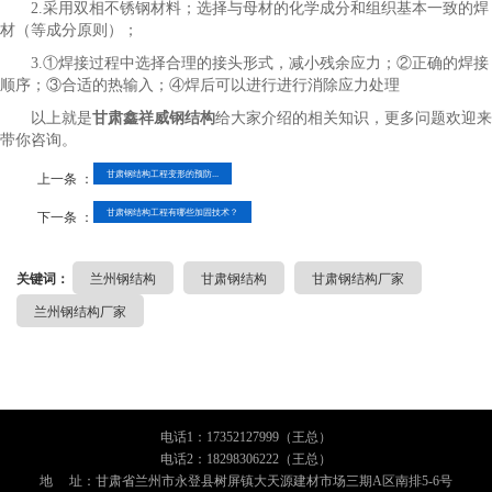
2.采用双相不锈钢材料；选择与母材的化学成分和组织基本一致的焊
材（等成分原则）；
3.①焊接过程中选择合理的接头形式，减小残余应力；②正确的焊接
顺序；③合适的热输入；④焊后可以进行进行消除应力处理
以上就是
甘肃鑫祥威钢结构
给大家介绍的相关知识，更多问题欢迎来
带你咨询。
甘肃钢结构工程变形的预防...
上一条 ：
甘肃钢结构工程有哪些加固技术？
下一条 ：
关键词：
兰州钢结构
甘肃钢结构
甘肃钢结构厂家
兰州钢结构厂家
电话1：17352127999（王总）
电话2：18298306222（王总）
地 址：甘肃省兰州市永登县树屏镇大天源建材市场三期A区南排5-6号