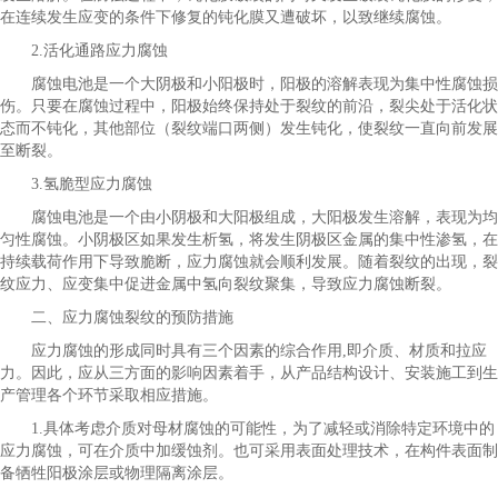
在连续发生应变的条件下修复的钝化膜又遭破坏，以致继续腐蚀。
2.活化通路应力腐蚀
腐蚀电池是一个大阴极和小阳极时，阳极的溶解表现为集中性腐蚀损
伤。只要在腐蚀过程中，阳极始终保持处于裂纹的前沿，裂尖处于活化状
态而不钝化，其他部位（裂纹端口两侧）发生钝化，使裂纹一直向前发展
至断裂。
3.氢脆型应力腐蚀
腐蚀电池是一个由小阴极和大阳极组成，大阳极发生溶解，表现为均
匀性腐蚀。小阴极区如果发生析氢，将发生阴极区金属的集中性渗氢，在
持续载荷作用下导致脆断，应力腐蚀就会顺利发展。随着裂纹的出现，裂
纹应力、应变集中促进金属中氢向裂纹聚集，导致应力腐蚀断裂。
二、应力腐蚀裂纹的预防措施
应力腐蚀的形成同时具有三个因素的综合作用,即介质、材质和拉应
力。因此，应从三方面的影响因素着手，从产品结构设计、安装施工到生
产管理各个环节采取相应措施。
1.具体考虑介质对母材腐蚀的可能性，为了减轻或消除特定环境中的
应力腐蚀，可在介质中加缓蚀剂。也可采用表面处理技术，在构件表面制
备牺牲阳极涂层或物理隔离涂层。